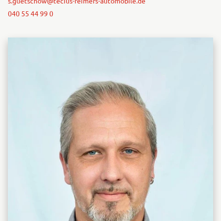
s.guetschow@tecius-reimers-automobile.de
040 55 44 99 0