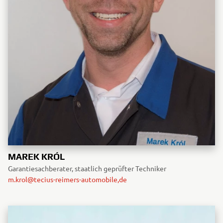
MAREK KRÓL
Garantiesachberater, staatlich geprüfter Techniker
m.krol@tecius-reimers-automobile,de