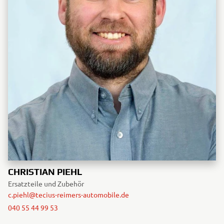
CHRISTIAN PIEHL
Ersatzteile und Zubehör
c.piehl@tecius-reimers-automobile.de
040 55 44 99 53