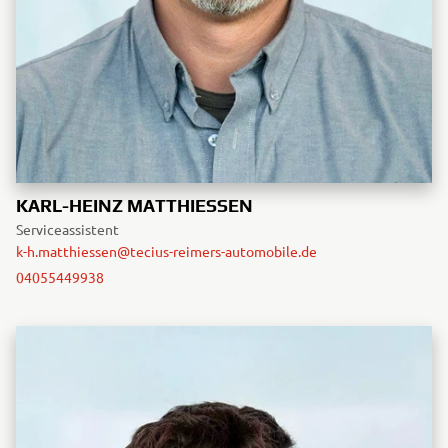
KARL-HEINZ MATTHIESSEN
Serviceassistent
k-h.matthiessen@tecius-reimers-automobile.de
04055449938