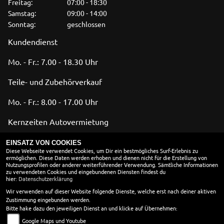
Freitag:
07:00 - 18:30
Samstag:
09:00 - 14:00
Sonntag:
geschlossen
Kundendienst
Mo. - Fr.: 7.00 - 18.30 Uhr
Teile- und Zubehörverkauf
Mo. - Fr.: 8.00 - 17.00 Uhr
Kernzeiten Autovermietung
Mo. - Fr.: 8.00 - 17.00 Uhr
EINSATZ VON COOKIES
Diese Webseite verwendet Cookies, um Dir ein bestmögliches Surf-Erlebnis zu
Sa.: 9.00 - 12.00 Uhr
ermöglichen. Diese Daten werden erhoben und dienen nicht für die Erstellung von
Sonst nach Vereinbarung.
Nutzungsprofilen oder anderer weiterführender Verwendung. Sämtliche Informationen
zu verwendeten Cookies und eingebundenen Diensten findest du
hier:
Datenschutzerklärung
Unsere HU Termine ( TÜV )
Wir verwenden auf dieser Website folgende Dienste, welche erst nach deiner aktiven
Zustimmung eingebunden werden.
Montag: 9:30 - 11:00 Uhr
Bitte hake dazu den jeweiligen Dienst an und klicke auf Übernehmen:
Dienstag: 9:30 - 11:00 Uhr
Mittwoch: 9:30 - 11:00 Uhr
Google Maps und Youtube